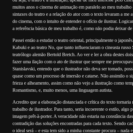
muitos anos o cinema de animação em paralelo ao meu trabalho 
sintaxes do teatro e a relação do ator com o texto levaram a me 
do cinema, com o intuito de entender o ofício de ilustrar. Log
a referência básica de meu trabalho é, como não podia deixar de 
Passei então a estudar o teatro oriental, principalmente o japonês
Kabuki e ao teatro No, que tanto influenciaram o cineasta russo 
teatrólogo alemão Bertold Bretch. Ao ver e ler a obra destes dois
fazer uma ilação com o ato de ilustrar que sempre me preocupava
Stanislavski, entendo que o ilustrador não deva ser tomado, possu
quase como um processo de imersão e catarse. Não assimilo o s
frieza e alheamento, assim como não vejo a ilustração como tem
Romantismo, e, muito menos, uma linguagem autista.
Acredito que a elaboração distanciada e crítica do texto tornaria m
trabalho de ilustrador. Para tanto, seria incoerente o estilo, algo
imagem prêt-à-porter. A veracidade não estaria na constância das
contradição das soluções encontradas para cada texto. Sendo cada
o ideal será – e esta tem sido a minha constante procura – nada 