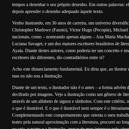
tempos a desenhar o seu próprio desenho. Em outras palavras: el
depois aprender o desenho adequado àquele texto.
Venho ilustrando, em 30 anos de carreira, um universo diversifi
Christopher Marlowe (Fausto), Victor Hugo (Pecopin), Michae
nacionais, como – nomeando apenas alguns – Ana Maria Macha
Luciana Savaget, e um dos maiores escritores brasileiros de liter
Ayala. Diante destes autores, como poderia ter um conceito e im
escritores tão diferentes, tão contraditórios entre si?
Acho este distanciamento fundamental. Eu diria que, ao ilustrar u
mas eu não sou a ilustração.
Diante de um texto, o ilustrador não é o antes – a forma advém da
decifrado por imagens. Vejo a ilustração como um gênero de liter
através de um alfabeto de signos e símbolos. Com este critério, o
o que é ilustrável. E o que é ilustrável nem sempre é o literariame
Complementando este comportamento que orienta o meu trabalho,
teatro pela natural aproximação com a literatura, procurei ao lon
ou seja, o teatro e a ilustração, apesar de meu interesse pelo cin