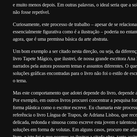
e muito menos depois. Em outras palavras, o ideal seria que a so
não fosse repetível.
Curiosamente, este processo de trabalho – apesar de se relacio
essencialmente figurativa como é a ilustração – poderia no entan
agora, que é uma premissa básica da arte abstrata.
Um bom exemplo a ser citado nesta direção, ou seja, da diferença
livro Tapete Mágico, que ilustrei, de nossa grande escritora A
narrados pela autora possuem temas e assuntos diferentes. O que
soluções gráficas encontradas para o livro não foi o estilo de esc
o tema.
Mas este comportamento que adotei depende do livro, depende até
Por exemplo, em outros livros procurei concentrar a pesquisa f
forma plástica como o escritor escreve. Eu chamaria este process
referência o livro Língua de Trapos, de Adriana Lisboa, que rece
delicada, redonda e sinuosa como escreve esta jovem e talentosa
soluções em forma de volutas. Em alguns casos, procuro me afas
livro, e isto foi o que ocorreu ao ilustrar a citada obra, tanto as