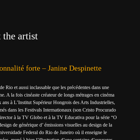
the artist
onnalité forte – Janine Despinette
 de Rio et aussi inclassable que les précédentes dans une
ne. A la fois cinéaste créateur de longs métrages en cinéma
 ans à L’Institut Supérieur Hongrois des Arts Industrielles,
més dans les Festivals Internationaux (son Cristo Procurado
 director à la TV Globo et à la TV Educativa pour la série “O
esign de générique d’ émissions visuelles au design de la
versidade Federal do Rio de Janeiro où il enseigne le
années, mené à bien l’illustration d’une centaine d’ouvrages