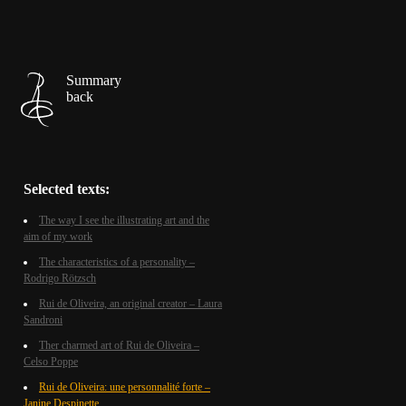
Summary
back
Selected texts:
The way I see the illustrating art and the
aim of my work
The characteristics of a personality –
Rodrigo Rötzsch
Rui de Oliveira, an original creator – Laura
Sandroni
Ther charmed art of Rui de Oliveira –
Celso Poppe
Rui de Oliveira: une personnalité forte –
Janine Despinette