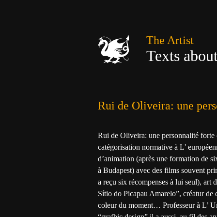
The Artist
Texts about 
Rui de Oliveira: une pers
Rui de Oliveira: une personnalité forte
catégorisation normative à L’ européen
d’animation (après une formation de six
à Budapest) avec des films souvent pri
a reçu six récompenses à lui seul), art
Sítio do Picapau Amarelo”, créatur de d
coleur du moment… Professeur à L’ Uni
“grafhic design” il a aussi, au fil des 