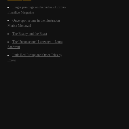
Finger printings on the video – Correio
Filatélico Magazine
Once upon a time in the illustration –
Marisa Mokarzel
The Beauty and the Beast
The Unconscious’ Language – Laura
Sandroni
Little Red Riding and Other Tales by
Image